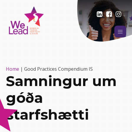
Home
|
Good Practices Compendium IS
Samningur um
góða
starfshætti