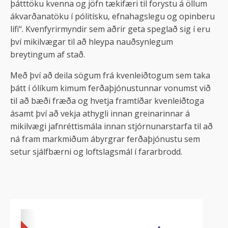
þátttöku kvenna og jöfn tækifæri til forystu á öllum
ákvarðanatöku í pólitísku, efnahagslegu og opinberu
lífi“. Kvenfyrirmyndir sem aðrir geta speglað sig í eru
því mikilvægar til að hleypa nauðsynlegum
breytingum af stað.
Með því að deila sögum frá kvenleiðtogum sem taka
þátt í ólíkum kimum ferðaþjónustunnar vonumst við
til að bæði fræða og hvetja framtíðar kvenleiðtoga
ásamt því að vekja athygli innan greinarinnar á
mikilvægi jafnréttismála innan stjórnunarstarfa til að
ná fram markmiðum ábyrgrar ferðaþjónustu sem
setur sjálfbærni og loftslagsmál í fararbrodd.