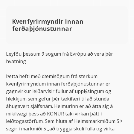
Kvenfyrirmyndir innan
ferðaþjónustunnar
Leyfðu þessum 9 sögum frá Evrópu að vera þér
hvatning
Þetta hefti með dæmisögum frá sterkum
kvenfyrirmyndum innan ferðaþjónustunnar er
gagnvirkur leiðarvísir fullur af upplýsingum og
hlekkjum sem gefur þér tækifæri til að stunda
áhugavert sjálfsnám. Heimurinn er að átta sig á
mikilvægi þess að KONUR taki virkan þátt í
leiðtogastörfum. Sem hluta af Heimsmarkmiðum SÞ
segir í markmiði 5 „að tryggja skuli fulla og virka