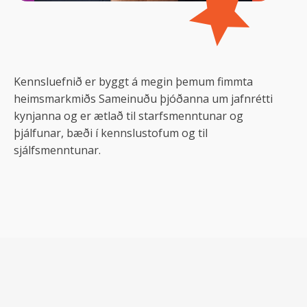
Kennsluefnið er byggt á megin þemum fimmta
heimsmarkmiðs Sameinuðu þjóðanna um jafnrétti
kynjanna og er ætlað til starfsmenntunar og
þjálfunar, bæði í kennslustofum og til
sjálfsmenntunar.