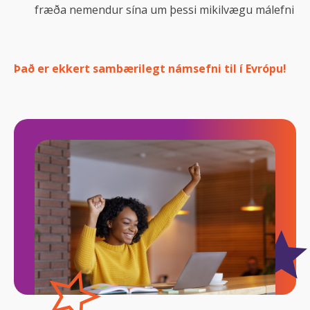
fræða nemendur sína um þessi mikilvægu málefni
Það er ekkert sambærilegt námsefni til í Evrópu!