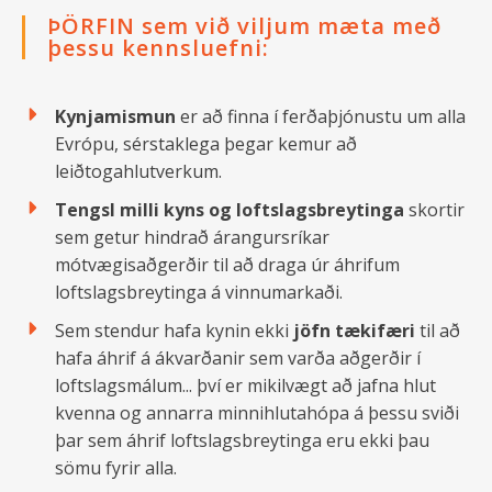
ÞÖRFIN sem við viljum mæta með
þessu kennsluefni:
Kynjamismun
er að finna í ferðaþjónustu um alla
Evrópu, sérstaklega þegar kemur að
leiðtogahlutverkum.
Tengsl milli kyns og loftslagsbreytinga
skortir
sem getur hindrað árangursríkar
mótvægisaðgerðir til að draga úr áhrifum
loftslagsbreytinga á vinnumarkaði.
Sem stendur hafa kynin ekki
jöfn tækifæri
til að
hafa áhrif á ákvarðanir sem varða aðgerðir í
loftslagsmálum... því er mikilvægt að jafna hlut
kvenna og annarra minnihlutahópa á þessu sviði
þar sem áhrif loftslagsbreytinga eru ekki þau
sömu fyrir alla.