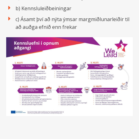
b) Kennsluleiðbeiningar
c) Ásamt því að nýta ýmsar margmiðlunarleiðir til
að auðga efnið enn frekar