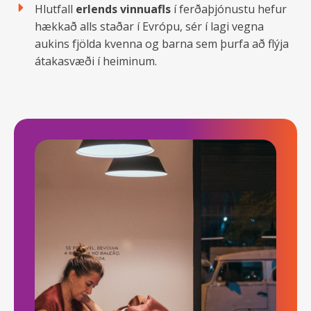
Hlutfall
erlends vinnuafls
í ferðaþjónustu hefur
hækkað alls staðar í Evrópu, sér í lagi vegna
aukins fjölda kvenna og barna sem þurfa að flýja
átakasvæði í heiminum.