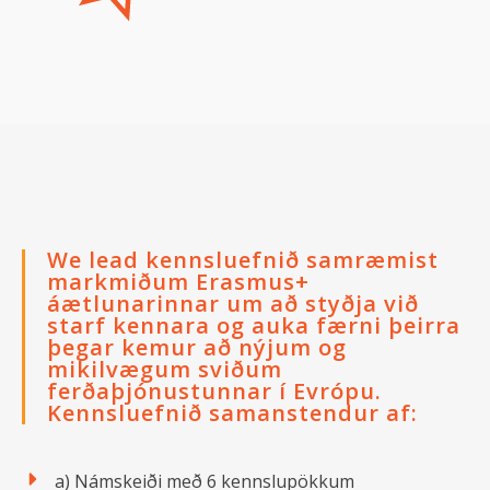
We lead kennsluefnið samræmist
markmiðum Erasmus+
áætlunarinnar um að styðja við
starf kennara og auka færni þeirra
þegar kemur að nýjum og
mikilvægum sviðum
ferðaþjónustunnar í Evrópu.
Kennsluefnið samanstendur af:
a) Námskeiði með 6 kennslupökkum