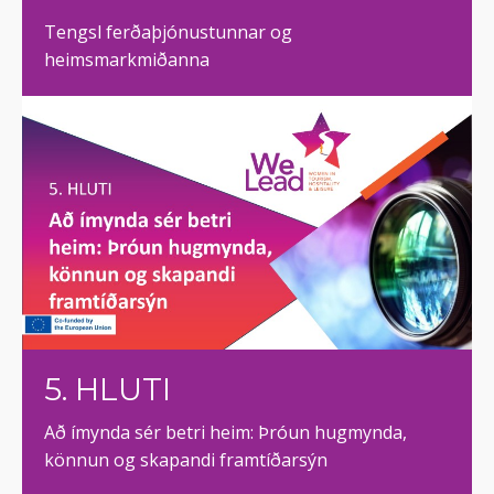
Tengsl ferðaþjónustunnar og
heimsmarkmiðanna
5. HLUTI
Að ímynda sér betri heim: Þróun hugmynda,
könnun og skapandi framtíðarsýn