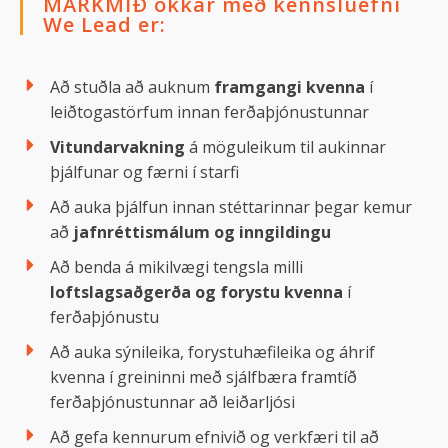
MARKMIÐ okkar með kennsluefni
We Lead er:
Að stuðla að auknum
framgangi kvenna
í
leiðtogastörfum innan ferðaþjónustunnar
Vitundarvakning
á möguleikum til aukinnar
þjálfunar og færni í starfi
Að auka þjálfun innan stéttarinnar þegar kemur
að
jafnréttismálum og inngildingu
Að benda á mikilvægi tengsla milli
loftslagsaðgerða og forystu kvenna
í
ferðaþjónustu
Að auka sýnileika, forystuhæfileika og áhrif
kvenna í greininni með sjálfbæra framtíð
ferðaþjónustunnar að leiðarljósi
Að gefa kennurum efnivið og verkfæri til að