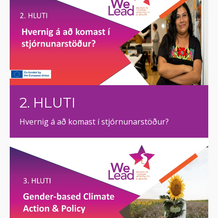
2. HLUTI
Hvernig á að komast í stjórnunarstöður?