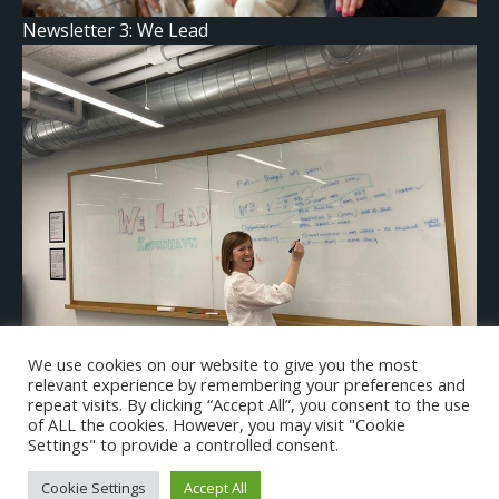
Newsletter 3: We Lead
We use cookies on our website to give you the most
relevant experience by remembering your preferences and
We Lead in Copenhagen!
repeat visits. By clicking “Accept All”, you consent to the use
of ALL the cookies. However, you may visit "Cookie
Settings" to provide a controlled consent.
Cookie Settings
Accept All