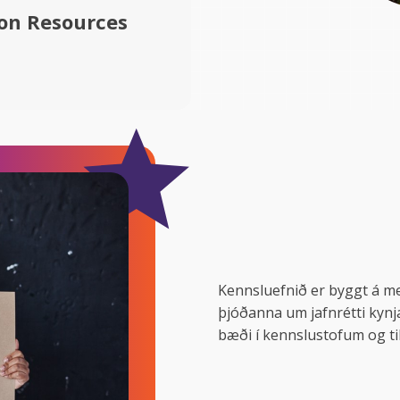
on Resources
Kennsluefnið er byggt á
þjóðanna um jafnrétti kynj
bæði í kennslustofum og ti