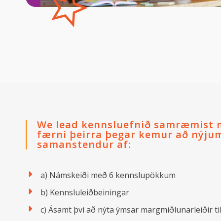
We lead kennsluefnið samræmist 
færni þeirra þegar kemur að nýju
samanstendur af:
a) Námskeiði með 6 kennslupökkum
b) Kennsluleiðbeiningar
c) Ásamt því að nýta ýmsar margmiðlunarleiðir ti