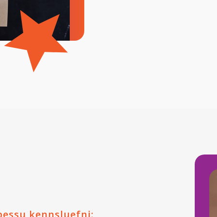
essu kennsluefni: