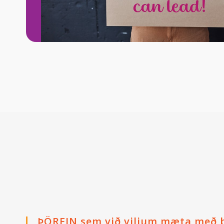
ÞÖRFIN sem við viljum mæta með þ