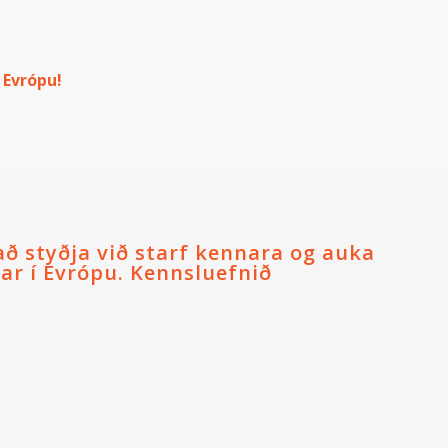
 Evrópu!
styðja við starf kennara og auka
r í Evrópu. Kennsluefnið