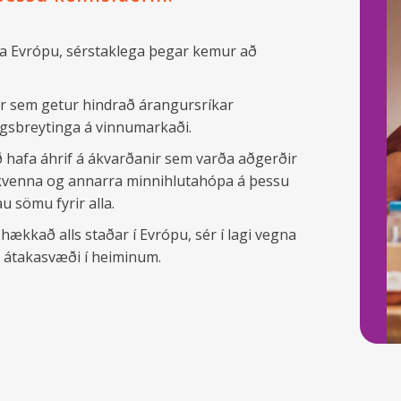
la Evrópu, sérstaklega þegar kemur að
r sem getur hindrað árangursríkar
agsbreytinga á vinnumarkaði.
ð hafa áhrif á ákvarðanir sem varða aðgerðir
ut kvenna og annarra minnihlutahópa á þessu
u sömu fyrir alla.
hækkað alls staðar í Evrópu, sér í lagi vegna
a átakasvæði í heiminum.