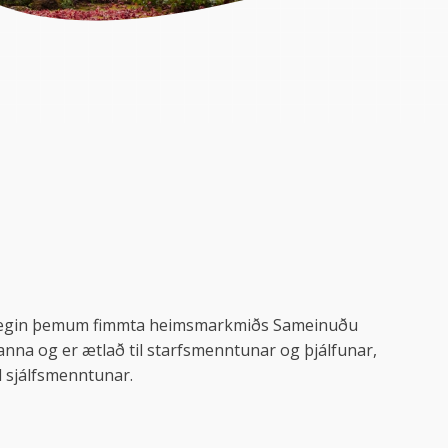
 megin þemum fimmta heimsmarkmiðs Sameinuðu
anna og er ætlað til starfsmenntunar og þjálfunar,
l sjálfsmenntunar.