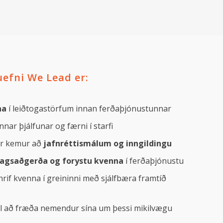
fni We Lead er:
na
í leiðtogastörfum innan ferðaþjónustunnar
nar þjálfunar og færni í starfi
ar kemur að
jafnréttismálum og inngildingu
lagsaðgerða og forystu kvenna
í ferðaþjónustu
hrif kvenna í greininni með sjálfbæra framtíð
il að fræða nemendur sína um þessi mikilvægu