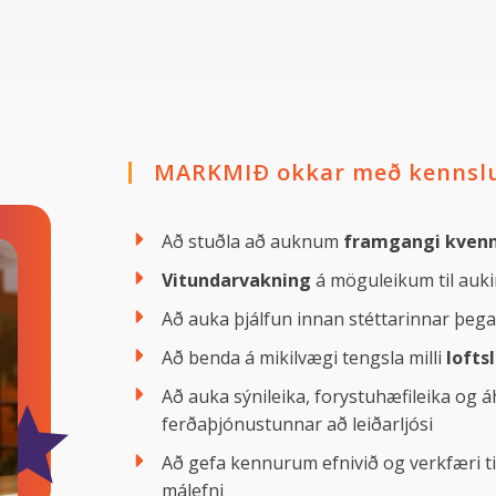
MARKMIÐ okkar með kennslue
Að stuðla að auknum
framgangi kven
Vitundarvakning
á möguleikum til aukin
Að auka þjálfun innan stéttarinnar þeg
Að benda á mikilvægi tengsla milli
lofts
Að auka sýnileika, forystuhæfileika og á
ferðaþjónustunnar að leiðarljósi
Að gefa kennurum efnivið og verkfæri t
málefni