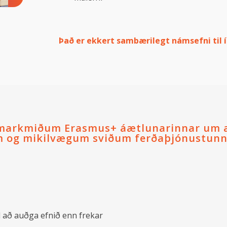
Það er ekkert sambærilegt námsefni til í
markmiðum Erasmus+ áætlunarinnar um að 
m og mikilvægum sviðum ferðaþjónustunna
l að auðga efnið enn frekar