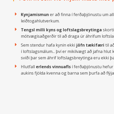
Kynjamismun
er að finna í ferðaþjónustu um al
leiðtogahlutverkum.
Tengsl milli kyns og loftslagsbreytinga
skorti
mótvægisaðgerðir til að draga úr áhrifum loftsl
Sem stendur hafa kynin ekki
jöfn tækifæri
til a
í loftslagsmálum... því er mikilvægt að jafna hl
sviði þar sem áhrif loftslagsbreytinga eru ekki þa
Hlutfall
erlends vinnuafls
í ferðaþjónustu hefur 
aukins fjölda kvenna og barna sem þurfa að flýj