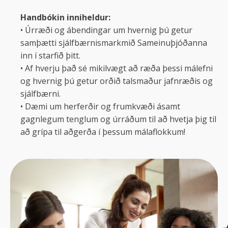
Handbókin inniheldur:
• Úrræði og ábendingar um hvernig þú getur
samþætti sjálfbærnismarkmið Sameinuþjóðanna
inn í starfið þitt.
• Af hverju það sé mikilvægt að ræða þessi málefni
og hvernig þú getur orðið talsmaður jafnræðis og
sjálfbærni.
• Dæmi um herferðir og frumkvæði ásamt
gagnlegum tenglum og úrráðum til að hvetja þig til
að grípa til aðgerða í þessum málaflokkum!