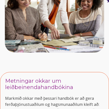
Metningar okkar um
leiðbeinendahandbókina
Markmið okkar með þessari handbók er að gera
ferðaþjónustuaðilum og hagsmunaaðilum kleift að: