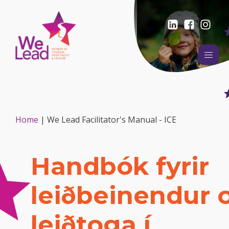
Home
|
We Lead Facilitator's Manual - ICE
Handbók fyrir
leiðbeinendur 
leiðtoga í