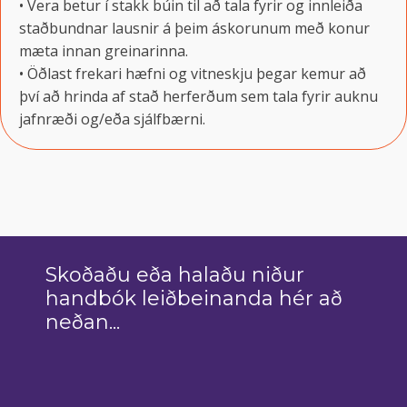
• Vera betur í stakk búin til að tala fyrir og innleiða
staðbundnar lausnir á þeim áskorunum með konur
mæta innan greinarinna.
• Öðlast frekari hæfni og vitneskju þegar kemur að
því að hrinda af stað herferðum sem tala fyrir auknu
jafnræði og/eða sjálfbærni.
Skoðaðu eða halaðu niður
handbók leiðbeinanda hér að
neðan...