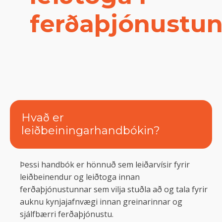
ferðaþjónustun
Hvað er
leiðbeiningarhandbókin?
Þessi handbók er hönnuð sem leiðarvísir fyrir
leiðbeinendur og leiðtoga innan
ferðaþjónustunnar sem vilja stuðla að og tala fyrir
auknu kynjajafnvægi innan greinarinnar og
sjálfbærri ferðaþjónustu.