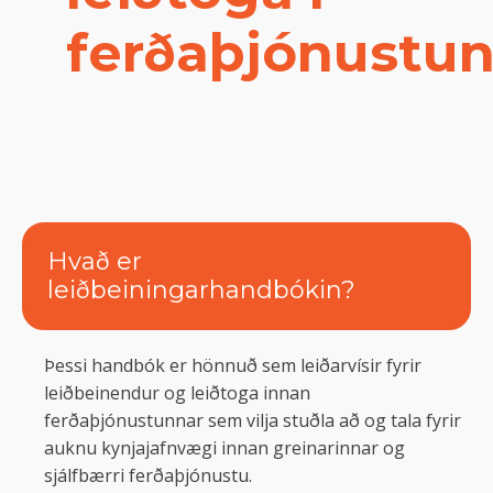
ferðaþjónustun
Hvað er
leiðbeiningarhandbókin?
Þessi handbók er hönnuð sem leiðarvísir fyrir
leiðbeinendur og leiðtoga innan
ferðaþjónustunnar sem vilja stuðla að og tala fyrir
auknu kynjajafnvægi innan greinarinnar og
sjálfbærri ferðaþjónustu.