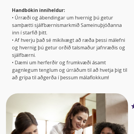
Handbókin inniheldur:
• Úrræði og ábendingar um hvernig þú getur
samþætti sjálfbærnismarkmið Sameinuþjóðanna
inn í starfið þitt.
• Af hverju það sé mikilvægt að ræða þessi málefni
og hvernig þú getur orðið talsmaður jafnræðis og
sjálfbærni.
• Dæmi um herferðir og frumkvæði ásamt
gagnlegum tenglum og úrráðum til að hvetja þig til
að grípa til aðgerða í þessum málaflokkum!