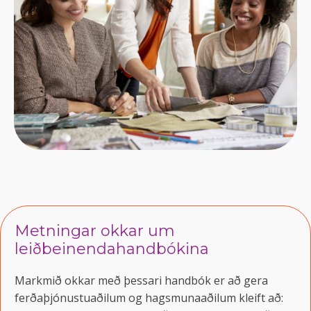
Metningar okkar um
leiðbeinendahandbókina
Markmið okkar með þessari handbók er að gera
ferðaþjónustuaðilum og hagsmunaaðilum kleift að: