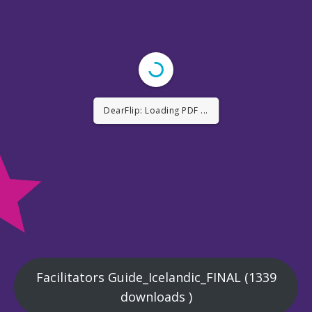
DearFlip: Loading PDF 29%
...
Facilitators Guide_Icelandic_FINAL (1339
downloads )