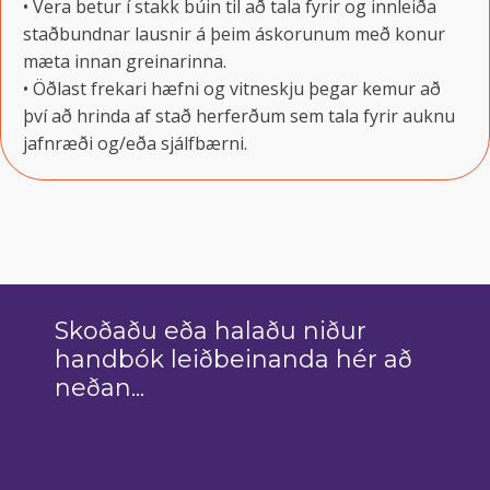
• Vera betur í stakk búin til að tala fyrir og innleiða
staðbundnar lausnir á þeim áskorunum með konur
mæta innan greinarinna.
• Öðlast frekari hæfni og vitneskju þegar kemur að
því að hrinda af stað herferðum sem tala fyrir auknu
jafnræði og/eða sjálfbærni.
Skoðaðu eða halaðu niður
handbók leiðbeinanda hér að
neðan...