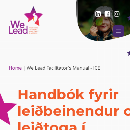
Home
|
We Lead Facilitator's Manual - ICE
Handbók fyrir
leiðbeinendur 
leiðtoga í